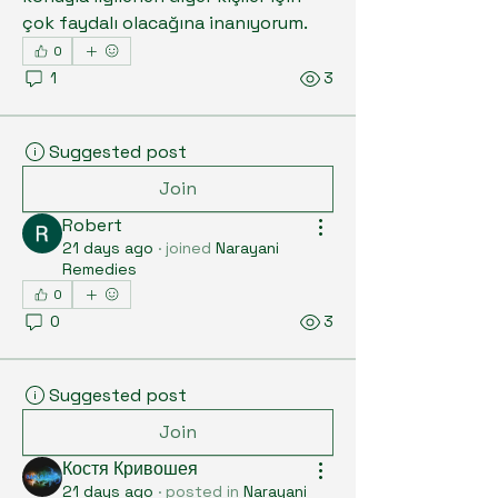
çok faydalı olacağına inanıyorum.
0
1
3
Suggested post
Join
Robert
21 days ago
·
joined
Narayani
Remedies
0
0
3
Suggested post
Join
Костя Кривошея
21 days ago
·
posted in
Narayani