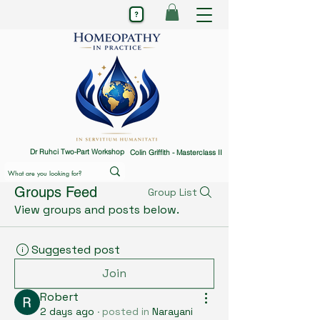
Dr Ruhci Two-Part Workshop
Colin Griffith - Masterclass II
Groups Feed
Group List
View groups and posts below.
Suggested post
Join
Robert
2 days ago
·
posted in
Narayani