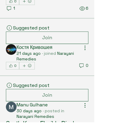
0
1
6
Suggested post
Join
Костя Кривошея
21 days ago
·
joined
Narayani
Remedies
0
0
Suggested post
Join
Manu Gulhane
30 days ago
·
posted in
Narayani Remedies
South Korea Flexible Display
From foldable smartphones to 